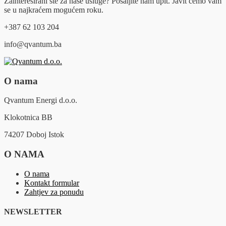
Zainteresirani ste za naše usluge? Pošaljite nam upit. Javit ćemo vam
se u najkraćem mogućem roku.
+387 62 103 204
info@qvantum.ba
O nama
Qvantum Energi d.o.o.
Klokotnica BB
74207 Doboj Istok
O NAMA
O nama
Kontakt formular
Zahtjev za ponudu
NEWSLETTER