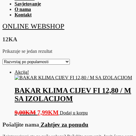
Savjetovanje
O nama
Kontakt
ONLINE WEBSHOP
12KA
Prikazuje se jedan rezultat
Akcija!
BAKAR KLIMA CIJEV FI 12,80 / M
SA IZOLACIJOM
Original
Current
9,00
KM
7,99
KM
Dodaj u korpu
price
price
Pošaljite nama
Zahtjev za ponudu
was:
is:
9,00KM.
7,99KM.