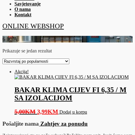
Savjetovanje
O nama
Kontakt
ONLINE WEBSHOP
6 ICA
Prikazuje se jedan rezultat
Akcija!
BAKAR KLIMA CIJEV FI 6,35 / M
SA IZOLACIJOM
Original
Current
5,00
KM
3,99
KM
Dodaj u korpu
price
price
Pošaljite nama
Zahtjev za ponudu
was:
is:
5,00KM.
3,99KM.