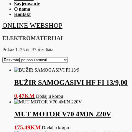
Savjetovanje
O nama
Kontakt
ONLINE WEBSHOP
ELEKTROMATERIJAL
Sorted
Prikaz 1–25 od 33 rezultata
by
popularity
BUŽIR SAMOGASIVI HF FI 13/9,00
0,47
KM
Dodaj u korpu
MUT MOTOR V70 4MIN 220V
175,49
KM
Dodaj u korpu