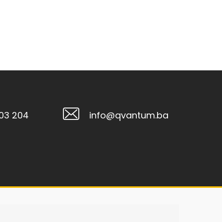
103 204
info@qvantum.ba