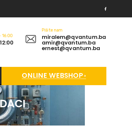
Pišite nam
- 16:00
miralem@qvantum.ba
 12:00
amir@qvantum.ba
ernest@qvantum.ba
ONLINE WEBSHOP
ODACI