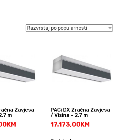
račna Zavjesa
PACi DX Zračna Zavjesa
 2,7 m
/ Visina – 2,7 m
00
KM
17.173,00
KM