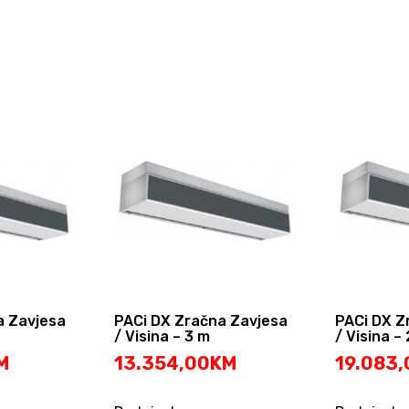
a Zavjesa
PACi DX Zračna Zavjesa
PACi DX Z
/ Visina – 3 m
/ Visina –
M
13.354,00
KM
19.083,