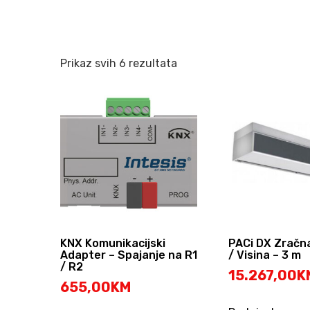
Sorted
Prikaz svih 6 rezultata
by
popularity
KNX Komunikacijski
PACi DX Zračn
Adapter – Spajanje na R1
/ Visina – 3 m
/ R2
15.267,00
K
655,00
KM