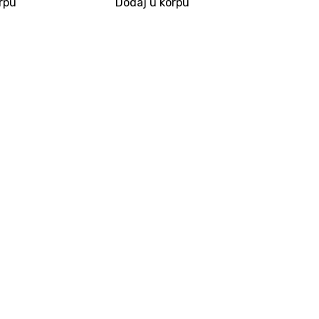
rpu
Dodaj u korpu