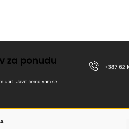
v za ponudu
+387 62 
am upit. Javit ćemo vam se
MA