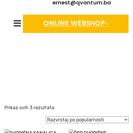
ernest@qvantum.ba
ONLINE WEBSHOP
KANALICE
Sorted
Prikaz svih 3 rezultata
by
popularity