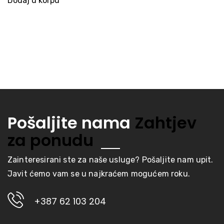
Dodaj u korpu
Pošaljite nama
Zahtjev
za ponudu
Zainteresirani ste za naše usluge? Pošaljite nam upit.
Javit ćemo vam se u najkraćem mogućem roku.
+387 62 103 204