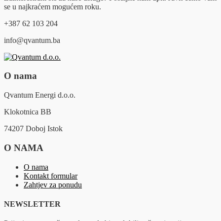
se u najkraćem mogućem roku.
+387 62 103 204
info@qvantum.ba
O nama
Qvantum Energi d.o.o.
Klokotnica BB
74207 Doboj Istok
O NAMA
O nama
Kontakt formular
Zahtjev za ponudu
NEWSLETTER