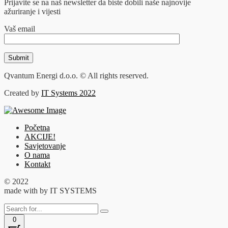
Prijavite se na naš newsletter da biste dobili naše najnovije
ažuriranje i vijesti
Vaš email
Qvantum Energi d.o.o. © All rights reserved.
Created by
IT Systems 2022
Početna
AKCIJE!
Savjetovanje
O nama
Kontakt
© 2022
made with
by IT SYSTEMS
0