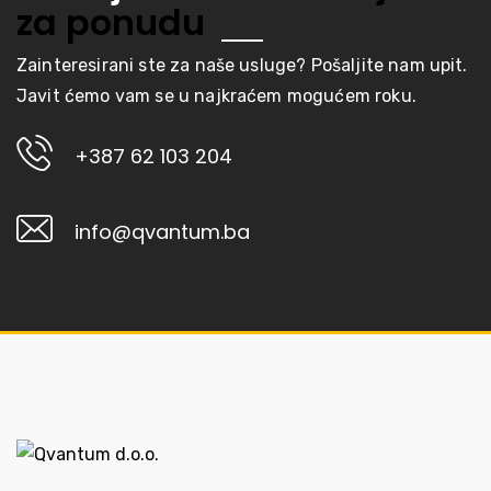
za ponudu
Zainteresirani ste za naše usluge? Pošaljite nam upit.
Javit ćemo vam se u najkraćem mogućem roku.
+387 62 103 204
info@qvantum.ba