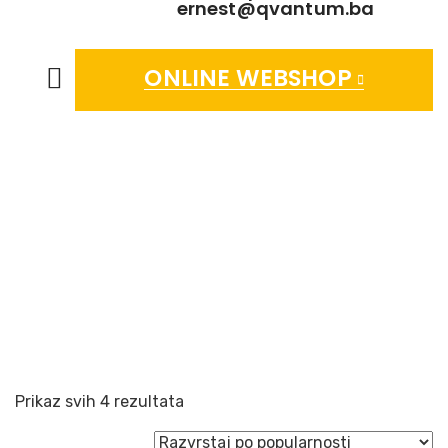
ernest@qvantum.ba
ONLINE WEBSHOP
PRATEĆA OPREMA ZA
VENTILE
Sorted
Prikaz svih 4 rezultata
by