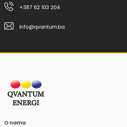
+387 62 103 204
info@qvantum.ba
O nama