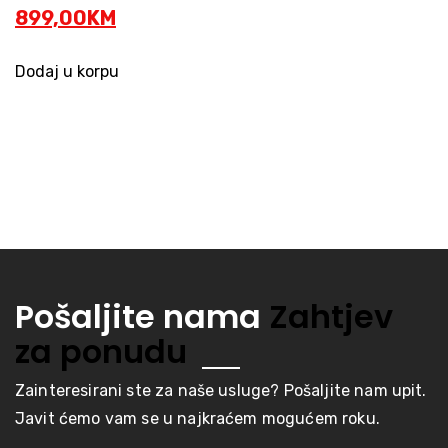
Current
price
899,00
KM
price
was:
is:
1.000,00KM.
Dodaj u korpu
899,00KM.
Pošaljite nama
Zahtjev
za ponudu
Zainteresirani ste za naše usluge? Pošaljite nam upit.
Javit ćemo vam se u najkraćem mogućem roku.