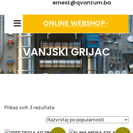
ernest@qvantum.ba
ONLINE WEBSHOP
VANJSKI GRIJAC
Sorted
Prikaz svih 3 rezultata
by
popularity