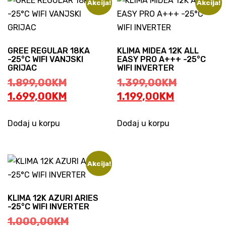
Akcija!
Akcija!
GREE REGULAR 18KA
KLIMA MIDEA 12K ALL
-25°C WIFI VANJSKI
EASY PRO A+++ -25°C
GRIJAC
WIFI INVERTER
Original
Original
1.899,00
KM
1.399,00
KM
price
Current
Current
price
1.699,00
KM
1.199,00
KM
was:
price
price
was:
1.899,00KM.
is:
is:
1.399,00
Dodaj u korpu
Dodaj u korpu
1.699,00KM.
1.199,00K
Akcija!
KLIMA 12K AZURI ARIES
-25°C WIFI INVERTER
Original
1.000,00
KM