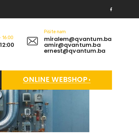
Pišite nam
- 16:00
miralem@qvantum.ba
 12:00
amir@qvantum.ba
ernest@qvantum.ba
ONLINE WEBSHOP