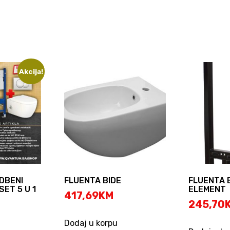
Akcija!
DBENI
FLUENTA BIDE
FLUENTA 
SET 5 U 1
ELEMENT
417,69
KM
riginal
245,70
rice
urrent
Dodaj u korpu