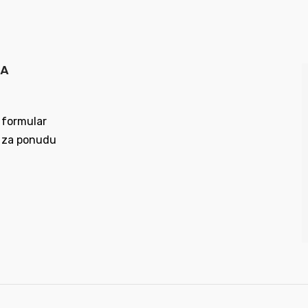
MA
 formular
 za ponudu