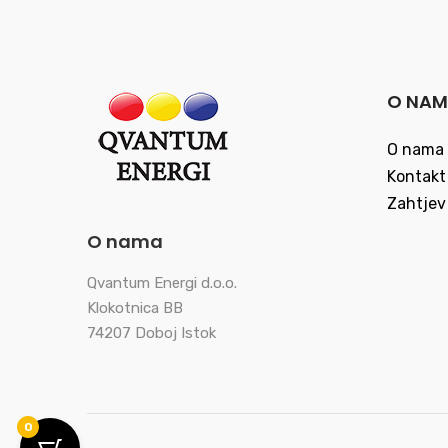
O NA
O nama
Kontakt
Zahtjev
O nama
Qvantum Energi d.o.o.
Klokotnica BB
74207 Doboj Istok
0