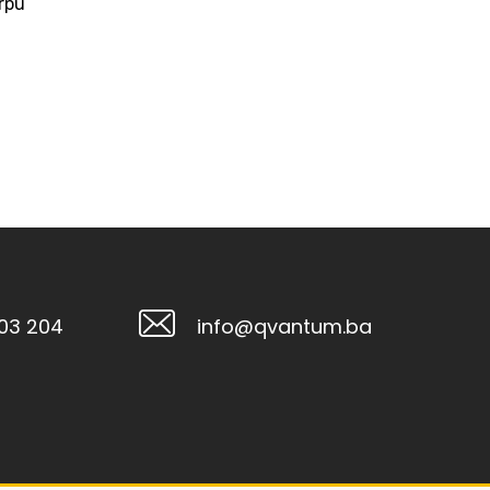
rpu
103 204
info@qvantum.ba