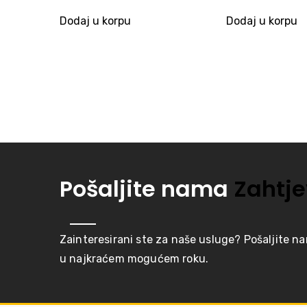
price
was:
w
p
is:
659,00KM.
7
is
Dodaj u korpu
Dodaj u korpu
579,00KM.
6
Pošaljite nama
Zahtje
Zainteresirani ste za naše usluge? Pošaljite n
u najkraćem mogućem roku.