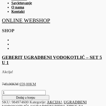
Savjetovanje
O nama
Kontakt
ONLINE WEBSHOP
SHOP
GEBERIT UGRADBENI VODOKOTLIĆ – SET 5
U 1
Akcija!
Original
Current
749,00
KM
659,00
KM
price
price
GEBERIT
was:
is:
UGRADBENI
749,00KM.
659,00KM.
Dodaj u korpu
VODOKOTLIĆ
SKU:
984974600
Kategorije:
AKCIJA!
,
UGRADBENI
–