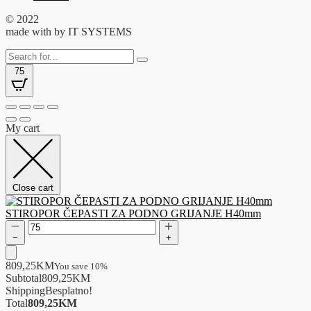
© 2022
made with
by IT SYSTEMS
75
My cart
Close cart
STIROPOR ČEPASTI ZA PODNO GRIJANJE H40mm
−
+
809,25
KM
You save 10%
Subtotal
809,25
KM
Shipping
Besplatno!
Total
809,25
KM