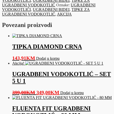
VODOKOTLIĆI
,
UGRADBENI BIDEI
,
TIPKE ZA
SET
UGRADBENI VODOKOTLIĆ
Oznake:
UGRADBENI
5
VODOKOTLIĆI
,
UGRADBENI BIDEI
,
TIPKE ZA
U
UGRADBENI VODOKOTLIĆ
,
AKCIJA
1
količina
Povezani proizvodi
TIPKA DIAMOND CRNA
143,91
KM
Dodaj u korpu
Akcija!
UGRADBENI VODOKOTLIĆ – SET
5 U 1
Original
Current
399,00
KM
349,00
KM
Dodaj u korpu
price
price
was:
is:
FLUENTA FIT UGRADBENI
399,00KM.
349,00KM.