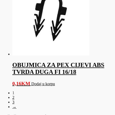
OBUJMICA ZA PEX CIJEVI ABS
TVRDA DUGA FI 16/18
0,16
KM
Dodaj u korpu
1
2
3
→