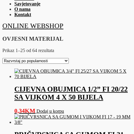
Savjetovanje
O nama
Kontakt
ONLINE WEBSHOP
OVJESNI MATERIJAL
Sorted
Prikaz 1–25 od 64 rezultata
by
popularity
CIJEVNA OBUJMICA 1/2” FI 20/22
SA VIJKOM 4 X 50 BIJELA
0,34
KM
Dodaj u korpu