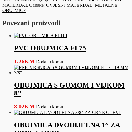
I
MATERIJAL
Oznake:
OVJESNI MATERIJAL
,
METALNE
VIJKOM
OBUJMICE
FI
17
Povezani proizvodi
-
19
MM
3/8"
količina
PVC OBUJMICA FI 75
1,26
KM
Dodaj u korpu
OBUJMICA S GUMOM I VIJKOM
8”
8,02
KM
Dodaj u korpu
OBUJMICA DVODIJELNA 1” ZA