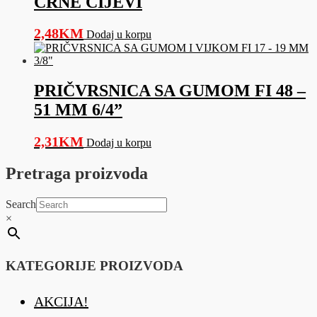
CRNE CIJEVI
2,48
KM
Dodaj u korpu
PRIČVRSNICA SA GUMOM FI 48 –
51 MM 6/4”
2,31
KM
Dodaj u korpu
Pretraga proizvoda
Search
×
KATEGORIJE PROIZVODA
AKCIJA!