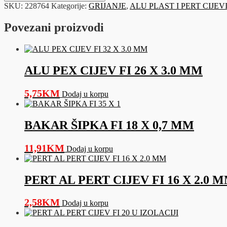
CIJEV
SKU:
228764
Kategorije:
GRIJANJE
,
ALU PLAST I PERT CIJEV
IZOLIRANA
FI
Povezani proizvodi
26
X
3.0
MM
količina
ALU PEX CIJEV FI 26 X 3.0 MM
5,75
KM
Dodaj u korpu
BAKAR ŠIPKA FI 18 X 0,7 MM
11,91
KM
Dodaj u korpu
PERT AL PERT CIJEV FI 16 X 2.0 
2,58
KM
Dodaj u korpu