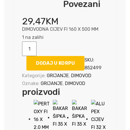
Povezani
29,47
KM
DIMOVODNA CIJEV FI 160 X 500 MM
1 na zalihi
DIMOVODNA
CIJEV
SKU:
FI
DODAJ U KORPU
852499
160
Kategorije:
GRIJANJE
,
DIMOVOD
X
Oznake:
GRIJANJE
,
DIMOVOD
500
proizvodi
MM
količina