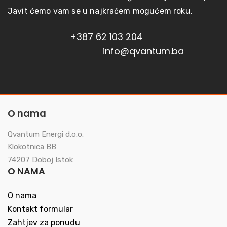
Javit ćemo vam se u najkraćem mogućem roku.
+387 62 103 204
info@qvantum.ba
O nama
Qvantum Energi d.o.o.
Klokotnica BB
74207 Doboj Istok
O NAMA
O nama
Kontakt formular
Zahtjev za ponudu