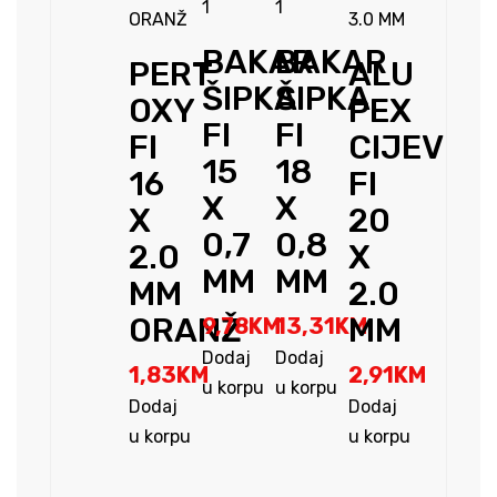
BAKAR
BAKAR
PERT
ALU
ŠIPKA
ŠIPKA
OXY
PEX
FI
FI
FI
CIJEV
15
18
16
FI
X
X
X
20
0,7
0,8
2.0
X
MM
MM
MM
2.0
ORANŽ
MM
9,78
KM
13,31
KM
Dodaj
Dodaj
1,83
KM
2,91
KM
u korpu
u korpu
Dodaj
Dodaj
u korpu
u korpu