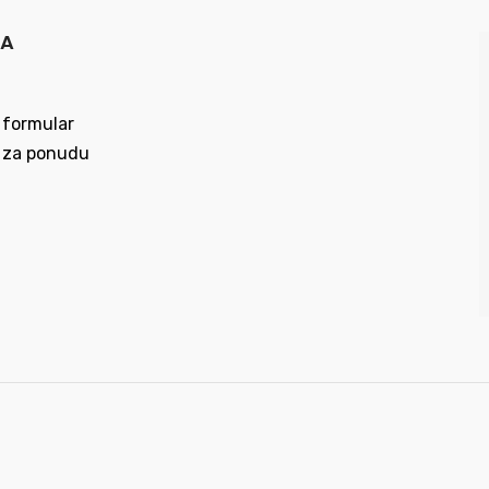
MA
 formular
 za ponudu