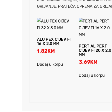
°C
GRIJANJE
,
PRATEĆA OPREMA ZA GRIJA
količina
ALU PEX CIJEV FI
16 X 2.0 MM
PERT AL PERT
1,82
KM
CIJEV FI 20 X 2.0
MM
3,69
KM
Dodaj u korpu
Dodaj u korpu