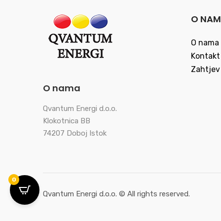
O NA
O nama
Kontakt
Zahtjev
O nama
Qvantum Energi d.o.o.
Klokotnica BB
74207 Doboj Istok
0
Qvantum Energi d.o.o. © All rights reserved.