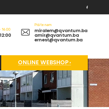
Pišite nam
- 16:00
miralem@qvantum.ba
 12:00
amir@qvantum.ba
ernest@qvantum.ba
ONLINE WEBSHOP