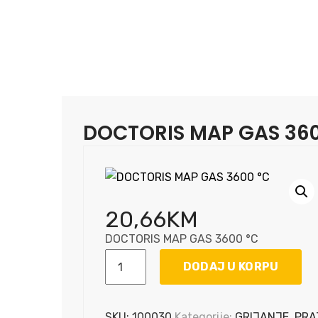
DOCTORIS MAP GAS 360
20,66
KM
DOCTORIS MAP GAS 3600 °C
DOCTORIS
DODAJ U KORPU
MAP
GAS
3600
SKU:
100030
Kategorije:
GRIJANJE
,
PRA