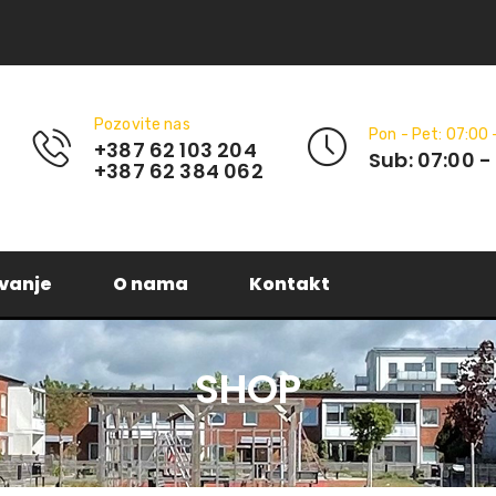
Pozovite nas
Pon - Pet: 07:00 
+387 62 103 204
Sub: 07:00 -
+387 62 384 062
vanje
O nama
Kontakt
SHOP