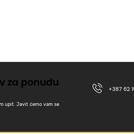
v za ponudu
+387 62 
am upit. Javit ćemo vam se