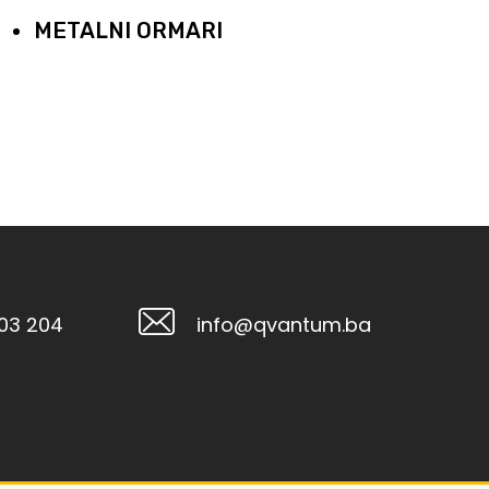
METALNI ORMARI
103 204
info@qvantum.ba