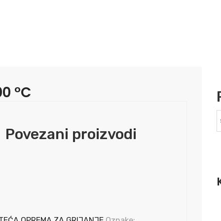
0 °C
Povezani proizvodi
TEĆA OPREMA ZA GRIJANJE
Oznake: