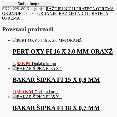
H
Dodaj u korpu
VENTILA
SKU:
229180
Kategorije:
RAZDJELNICI I PRATEĆA OPREMA
,
ZA
GRIJANJE
Oznake:
GRIJANJE
,
RAZDJELNICI I PRATEĆA
RAZDJELNIK
OPREMA
FI
16
Povezani proizvodi
X
1/2"
količina
PERT OXY FI 16 X 2.0 MM ORANŽ
1,83
KM
Dodaj u korpu
BAKAR ŠIPKA FI 15 X 0,8 MM
10,95
KM
Dodaj u korpu
BAKAR ŠIPKA FI 18 X 0,7 MM