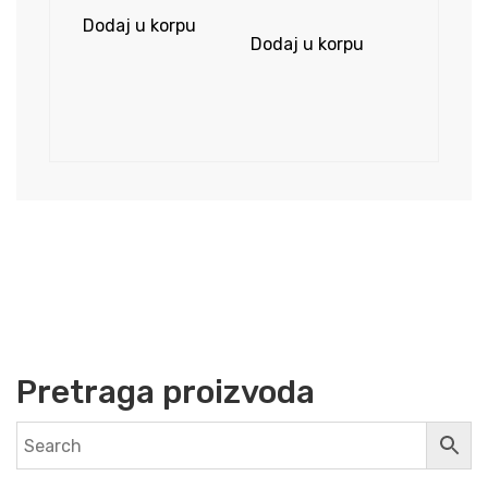
is:
32,50KM.
Dodaj u korpu
Dodaj u korpu
22,50KM.
Pretraga proizvoda