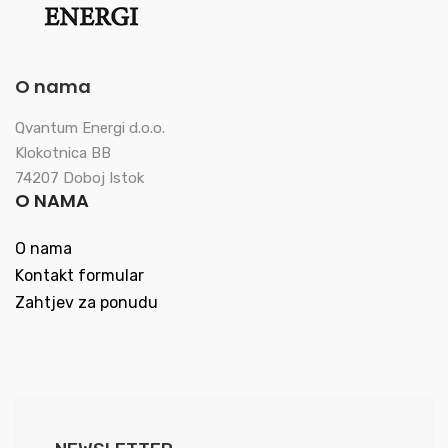
O nama
Qvantum Energi d.o.o.
Klokotnica BB
74207 Doboj Istok
O NAMA
O nama
Kontakt formular
Zahtjev za ponudu