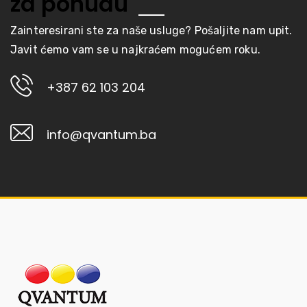
za ponudu
Zainteresirani ste za naše usluge? Pošaljite nam upit.
Javit ćemo vam se u najkraćem mogućem roku.
+387 62 103 204
info@qvantum.ba