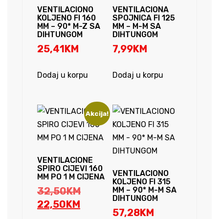
VENTILACIONO
VENTILACIONA
KOLJENO FI 160
SPOJNICA FI 125
MM – 90* M-Z SA
MM – M-M SA
DIHTUNGOM
DIHTUNGOM
25,41
KM
7,99
KM
Dodaj u korpu
Dodaj u korpu
Akcija!
VENTILACIONE
SPIRO CIJEVI 160
VENTILACIONO
MM PO 1 M CIJENA
KOLJENO FI 315
Original
32,50
KM
MM – 90* M-M SA
DIHTUNGOM
Current
price
22,50
KM
57,28
KM
price
was: