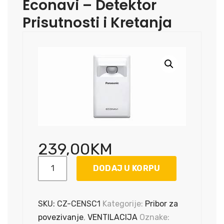
Econavi – Detektor
Prisutnosti i Kretanja
239,00
KM
Econavi
DODAJ U KORPU
-
Detektor
Prisutnosti
SKU:
CZ-CENSC1
Kategorije:
Pribor za
i
povezivanje
,
VENTILACIJA
Oznake: