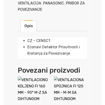
Kretanja
VENTILACIJA
,
PANASONIC
,
PRIBOR ZA
količina
POVEZIVANJE
Opis
CZ – CENSC1
Econavi Detektor Prisutnosti i
Kretanja za Povezivanje
Povezani proizvodi