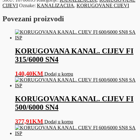
FI
CIJEVI
Oznake:
KANALIZACIJA
,
KORUGOVANE CIJEVI
300/6000
SN8
Povezani proizvodi
SA
ISP
količina
KORUGOVANA KANAL. CIJEV FI
315/6000 SN4
140,40
KM
Dodaj u korpu
KORUGOVANA KANAL. CIJEV FI
500/6000 SN4
377,91
KM
Dodaj u korpu