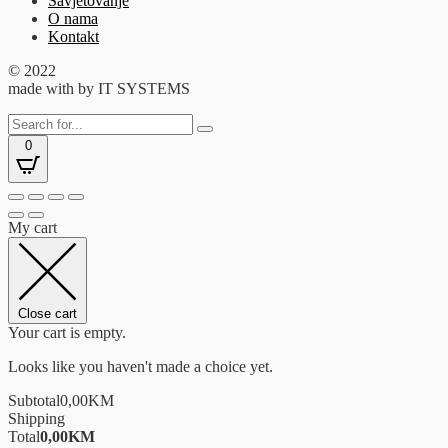
Savjetovanje
O nama
Kontakt
© 2022
made with
by IT SYSTEMS
0
My cart
Close cart
Your cart is empty.
Looks like you haven't made a choice yet.
Subtotal
0,00
KM
Shipping
Total
0,00
KM