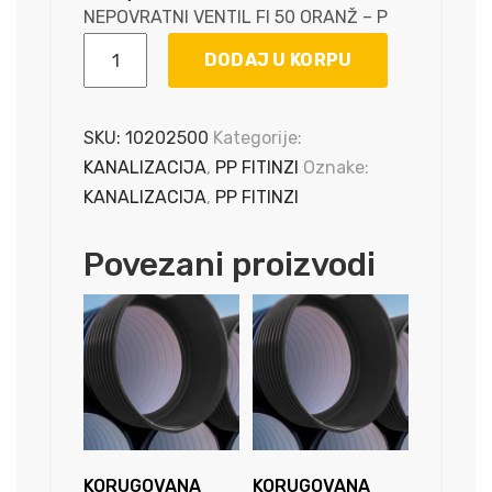
NEPOVRATNI VENTIL FI 50 ORANŽ – P
NEPOVRATNI
DODAJ U KORPU
VENTIL
FI
50
SKU:
10202500
Kategorije:
ORANŽ
KANALIZACIJA
,
PP FITINZI
Oznake:
-
KANALIZACIJA
,
PP FITINZI
P
količina
Povezani proizvodi
KORUGOVANA
KORUGOVANA