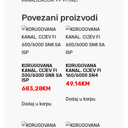
KANALIZACIJA
,
PP FITINZI
(REŠETKA
250
Povezani proizvodi
X
250)
SIVA
-
P
količina
KORUGOVANA
KORUGOVANA
KANAL. CIJEV FI
KANAL. CIJEV FI
500/6000 SN8 SA
160/6000 SN4
ISP
49,14
KM
683,28
KM
Dodaj u korpu
Dodaj u korpu