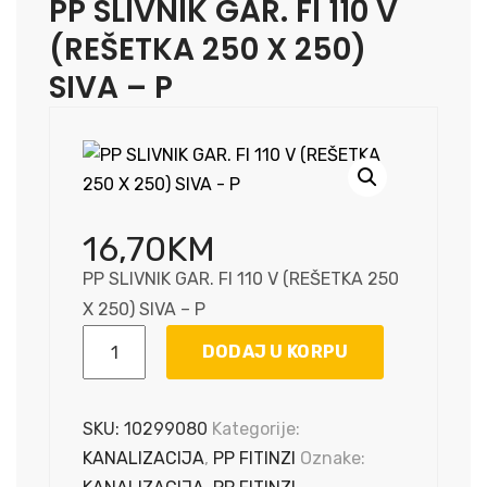
PP SLIVNIK GAR. FI 110 V
(REŠETKA 250 X 250)
SIVA – P
16,70
KM
PP SLIVNIK GAR. FI 110 V (REŠETKA 250
X 250) SIVA – P
PP
DODAJ U KORPU
SLIVNIK
GAR.
FI
SKU:
10299080
Kategorije:
110
KANALIZACIJA
,
PP FITINZI
Oznake:
V