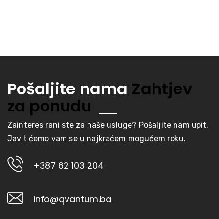
Pošaljite nama
Zahtjev
za ponudu
Zainteresirani ste za naše usluge? Pošaljite nam upit.
Javit ćemo vam se u najkraćem mogućem roku.
+387 62 103 204
info@qvantum.ba