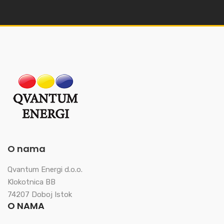
O nama
Qvantum Energi d.o.o.
Klokotnica BB
74207 Doboj Istok
O NAMA