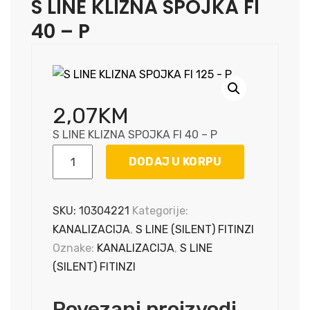
S LINE KLIZNA SPOJKA FI
40 – P
2,07
KM
S LINE KLIZNA SPOJKA FI 40 – P
S
DODAJ U KORPU
LINE
KLIZNA
SPOJKA
SKU:
10304221
Kategorije:
FI
KANALIZACIJA
,
S LINE (SILENT) FITINZI
40
Oznake:
KANALIZACIJA
,
S LINE
-
(SILENT) FITINZI
P
količina
Povezani proizvodi