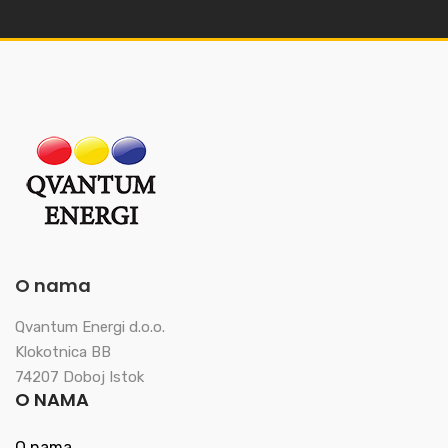
O nama
Qvantum Energi d.o.o.
Klokotnica BB
74207 Doboj Istok
O NAMA
O nama