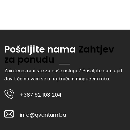
Pošaljite nama
Zahtjev
za ponudu
Zainteresirani ste za naše usluge? Pošaljite nam upit.
Javit ćemo vam se u najkraćem mogućem roku.
+387 62 103 204
info@qvantum.ba