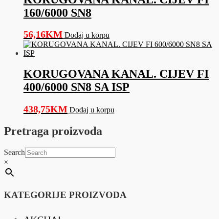
160/6000 SN8
56,16
KM
Dodaj u korpu
KORUGOVANA KANAL. CIJEV FI
400/6000 SN8 SA ISP
438,75
KM
Dodaj u korpu
Pretraga proizvoda
Search
×
KATEGORIJE PROIZVODA