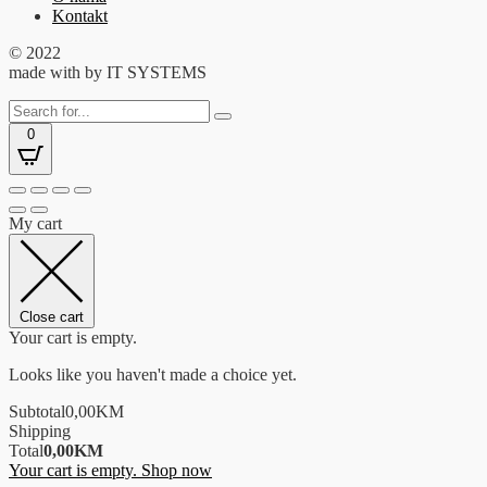
Kontakt
© 2022
made with
by IT SYSTEMS
0
My cart
Close cart
Your cart is empty.
Looks like you haven't made a choice yet.
Subtotal
0,00
KM
Shipping
Total
0,00
KM
Your cart is empty. Shop now