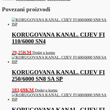
FI
125
Povezani proizvodi
količina
KORUGOVANA KANAL. CIJEV FI
110/6000 SN4
29,25
KM
Dodaj u korpu
KORUGOVANA KANAL. CIJEV FI
250/6000 SN8 SA SP
183,69
KM
Dodaj u korpu
KORUGOVANA KANAL. CIJEV FI