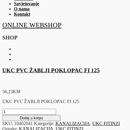
Savjetovanje
O nama
Kontakt
ONLINE WEBSHOP
SHOP
UKC PVC ŽABLJI POKLOPAC FI 125
56,23
KM
UKC PVC ŽABLJI POKLOPAC FI 125
UKC
PVC
Dodaj u korpu
ŽABLJI
SKU:
10402041
Kategorije:
KANALIZACIJA
,
UKC FITINZI
POKLOPAC
Oznake:
KANALIZACIJA
,
UKC FITINZI