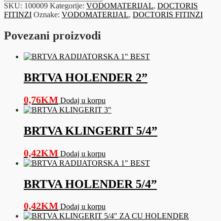
FI
SKU:
100009
Kategorije:
VODOMATERIJAL
,
DOCTORIS
16
FITINZI
Oznake:
VODOMATERIJAL
,
DOCTORIS FITINZI
X
1/2"
Povezani proizvodi
VN
količina
BRTVA HOLENDER 2”
0,76
KM
Dodaj u korpu
BRTVA KLINGERIT 5/4”
0,42
KM
Dodaj u korpu
BRTVA HOLENDER 5/4”
0,42
KM
Dodaj u korpu