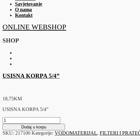
Savjetovanje
O nama
Kontakt
ONLINE WEBSHOP
SHOP
USISNA KORPA 5/4”
18,75
KM
USISNA KORPA 5/4”
USISNA
KORPA
Dodaj u korpu
5/4"
SKU:
217100
Kategorije:
VODOMATERIJAL
,
FILTERI I PRAT
količina