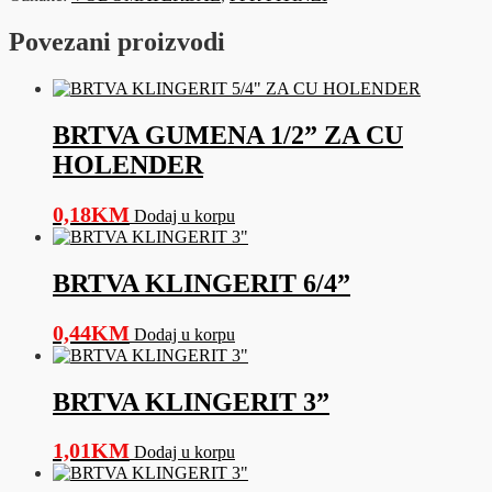
-
45°
Povezani proizvodi
-
ZELENO
količina
BRTVA GUMENA 1/2” ZA CU
HOLENDER
0,18
KM
Dodaj u korpu
BRTVA KLINGERIT 6/4”
0,44
KM
Dodaj u korpu
BRTVA KLINGERIT 3”
1,01
KM
Dodaj u korpu