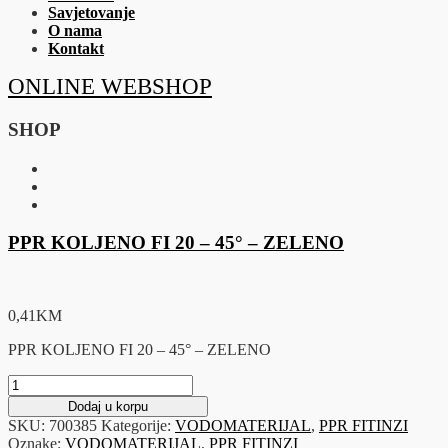
Savjetovanje
O nama
Kontakt
ONLINE WEBSHOP
SHOP
PPR KOLJENO FI 20 – 45° – ZELENO
0,41
KM
PPR KOLJENO FI 20 – 45° – ZELENO
PPR
KOLJENO
Dodaj u korpu
FI
SKU:
700385
Kategorije:
VODOMATERIJAL
,
PPR FITINZI
20
Oznake:
VODOMATERIJAL
,
PPR FITINZI