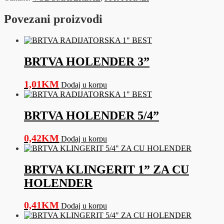
-
ZELENA
Povezani proizvodi
količina
BRTVA HOLENDER 3”
1,01
KM
Dodaj u korpu
BRTVA HOLENDER 5/4”
0,42
KM
Dodaj u korpu
BRTVA KLINGERIT 1” ZA CU
HOLENDER
0,41
KM
Dodaj u korpu