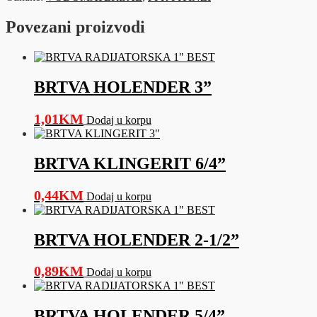
X
1"
Povezani proizvodi
VN
-
ZELENA
količina
BRTVA HOLENDER 3”
1,01
KM
Dodaj u korpu
BRTVA KLINGERIT 6/4”
0,44
KM
Dodaj u korpu
BRTVA HOLENDER 2-1/2”
0,89
KM
Dodaj u korpu
BRTVA HOLENDER 5/4”