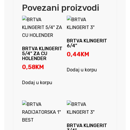
BOJA
Povezani proizvodi
količina
BRTVA KLINGERIT
6/4”
BRTVA KLINGERIT
5/4” ZA CU
0,44
KM
HOLENDER
0,58
KM
Dodaj u korpu
Dodaj u korpu
BRTVA KLINGERIT