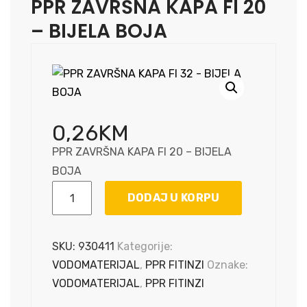
PPR ZAVRŠNA KAPA FI 20
– BIJELA BOJA
0,26
KM
PPR ZAVRŠNA KAPA FI 20 – BIJELA
BOJA
PPR
DODAJ U KORPU
ZAVRŠNA
KAPA
FI
SKU:
930411
Kategorije:
20
VODOMATERIJAL
,
PPR FITINZI
Oznake:
-
VODOMATERIJAL
,
PPR FITINZI
BIJELA