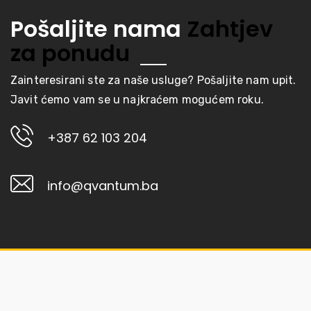
Pošaljite nama
Zahtjev
za ponudu
Zainteresirani ste za naše usluge? Pošaljite nam upit.
Javit ćemo vam se u najkraćem mogućem roku.
+387 62 103 204
info@qvantum.ba