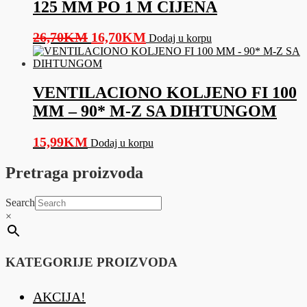
125 MM PO 1 M CIJENA
Original
Current
26,70
KM
16,70
KM
Dodaj u korpu
price
price
was:
is:
26,70KM.
16,70KM.
VENTILACIONO KOLJENO FI 100
MM – 90* M-Z SA DIHTUNGOM
15,99
KM
Dodaj u korpu
Pretraga proizvoda
Search
×
KATEGORIJE PROIZVODA
AKCIJA!