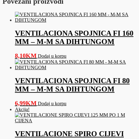
Povezani proizvodi
Z
količina
VENTILACIONA SPOJNICA FI 160
MM – M-M SA DIHTUNGOM
8,10
KM
Dodaj u korpu
VENTILACIONA SPOJNICA FI 80
MM – M-M SA DIHTUNGOM
6,99
KM
Dodaj u korpu
Akcija!
VENTILACIONE SPIRO CIJEVI