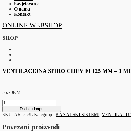
Savjetovanje
O nama
Kontakt
ONLINE WEBSHOP
SHOP
VENTILACIONA SPIRO CIJEV FI 125 MM – 3 
55,70
KM
VENTILACIONA
SPIRO
Dodaj u korpu
CIJEV
SKU:
AR1253L
Kategorije:
KANALSKI SISTEMI
,
VENTILACIJ
FI
125
Povezani proizvodi
MM