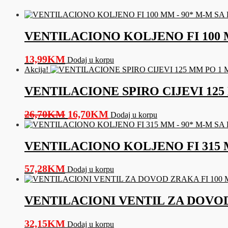
-
3
METRA
količina
VENTILACIONO KOLJENO FI 100 
13,99
KM
Dodaj u korpu
Akcija!
VENTILACIONE SPIRO CIJEVI 125
Original
Current
26,70
KM
16,70
KM
Dodaj u korpu
price
price
was:
is:
VENTILACIONO KOLJENO FI 315 
26,70KM.
16,70KM.
57,28
KM
Dodaj u korpu
VENTILACIONI VENTIL ZA DOVOD
32,15
KM
Dodaj u korpu