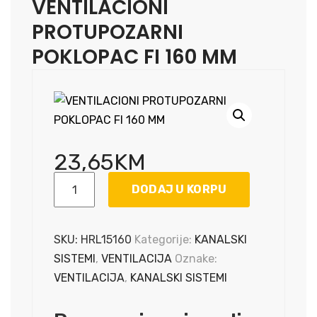
VENTILACIONI
PROTUPOZARNI
POKLOPAC FI 160 MM
23,65
KM
VENTILACIONI
DODAJ U KORPU
PROTUPOZARNI
POKLOPAC
FI
SKU:
HRL15160
Kategorije:
KANALSKI
160
SISTEMI
,
VENTILACIJA
Oznake:
MM
VENTILACIJA
,
KANALSKI SISTEMI
količina