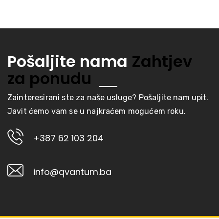
Pošaljite nama
Zahtjev
za ponudu
Zainteresirani ste za naše usluge? Pošaljite nam upit.
Javit ćemo vam se u najkraćem mogućem roku.
+387 62 103 204
info@qvantum.ba