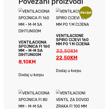
Povezani proizvodi
Akcija!
VENTILACIONE
SPIRO CIJEVI 160
VENTILACIONA
MM PO 1 M CIJENA
SPOJNICA FI 160
Original
MM – M-M SA
32,50
KM
DIHTUNGOM
Current
price
22,50
KM
8,10
KM
price
was:
is:
32,50KM.
Dodaj u korpu
Dodaj u korpu
22,50KM.