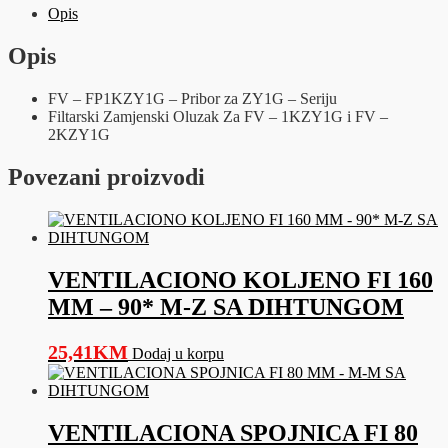
Seriju
Opis
količina
Opis
FV – FP1KZY1G – Pribor za ZY1G – Seriju
Filtarski Zamjenski Oluzak Za FV – 1KZY1G i FV –
2KZY1G
Povezani proizvodi
VENTILACIONO KOLJENO FI 160
MM – 90* M-Z SA DIHTUNGOM
25,41
KM
Dodaj u korpu
VENTILACIONA SPOJNICA FI 80