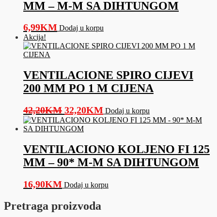
MM – M-M SA DIHTUNGOM
6,99
KM
Dodaj u korpu
Akcija!
VENTILACIONE SPIRO CIJEVI
200 MM PO 1 M CIJENA
Original
Current
42,20
KM
32,20
KM
Dodaj u korpu
price
price
was:
is:
42,20KM.
32,20KM.
VENTILACIONO KOLJENO FI 125
MM – 90* M-M SA DIHTUNGOM
16,90
KM
Dodaj u korpu
Pretraga proizvoda