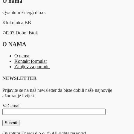
O nama
Qvantum Energi d.o.o.
Klokotnica BB
74207 Doboj Istok
O NAMA
O nama
Kontakt formular
Zahtjev za ponudu
NEWSLETTER
Prijavite se na naš newsletter da biste dobili naše najnovije
ažuriranje i vijesti
Vaš email
Qvantum Energi d.o.o. © All rights reserved.