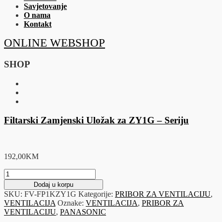
Savjetovanje
O nama
Kontakt
ONLINE WEBSHOP
SHOP
Filtarski Zamjenski Uložak za ZY1G – Seriju
192,00
KM
Filtarski
Zamjenski
Dodaj u korpu
Uložak
SKU:
FV-FP1KZY1G
Kategorije:
PRIBOR ZA VENTILACIJU
,
za
VENTILACIJA
Oznake:
VENTILACIJA
,
PRIBOR ZA
ZY1G
VENTILACIJU
,
PANASONIC
-