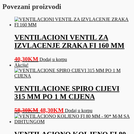
Povezani proizvodi
VENTILACIONI VENTIL ZA
IZVLACENJE ZRAKA FI 160 MM
40,30
KM
Dodaj u korpu
Akcija!
VENTILACIONE SPIRO CIJEVI
315 MM PO 1 M CIJENA
Original
Current
58,30
KM
48,30
KM
Dodaj u korpu
price
price
was:
is:
58,30KM.
48,30KM.