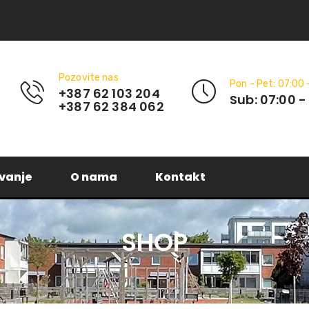
Pozovite nas
Pon - Pet: 07:00 
+387 62 103 204
Sub: 07:00 -
+387 62 384 062
vanje
O nama
Kontakt
SHOP