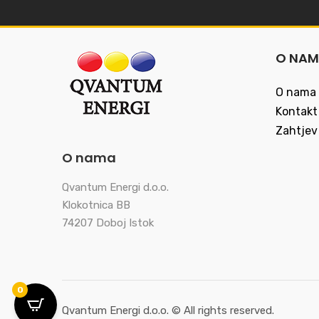
O NA
O nama
Kontakt
Zahtjev
O nama
Qvantum Energi d.o.o.
Klokotnica BB
74207 Doboj Istok
0
Qvantum Energi d.o.o. © All rights reserved.