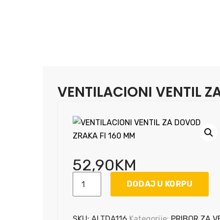
VENTILACIONI VENTIL Z
52,90
KM
VENTILACIONI
DODAJ U KORPU
VENTIL
ZA
DOVOD
SKU:
ALTDA116
Kategorije:
PRIBOR ZA V