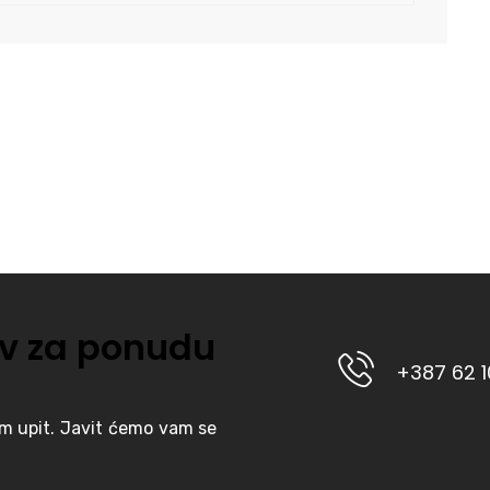
v za ponudu
+387 62 
am upit. Javit ćemo vam se