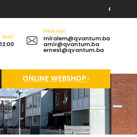
Pišite nam
- 16:00
miralem@qvantum.ba
 12:00
amir@qvantum.ba
ernest@qvantum.ba
ONLINE WEBSHOP