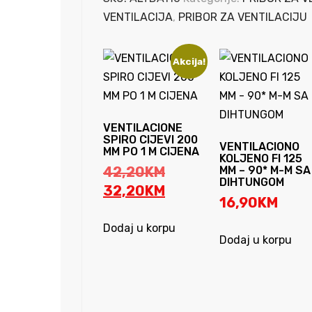
ZRAKA
VENTILACIJA
,
PRIBOR ZA VENTILACIJU
FI
160
Akcija!
MM
količina
VENTILACIONE
SPIRO CIJEVI 200
VENTILACIONO
MM PO 1 M CIJENA
KOLJENO FI 125
Original
42,20
KM
MM – 90* M-M SA
DIHTUNGOM
price
Current
32,20
KM
16,90
KM
was:
price
42,20KM.
is:
Dodaj u korpu
Dodaj u korpu
32,20KM.