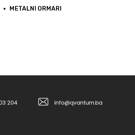
METALNI ORMARI
103 204
info@qvantum.ba