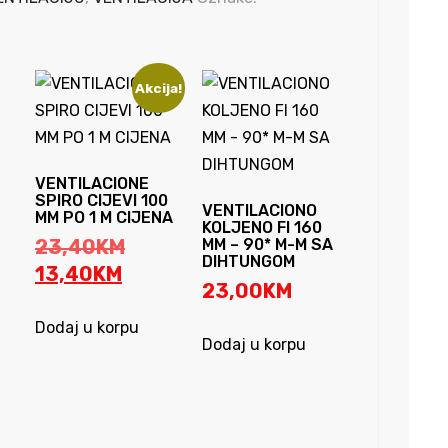
Akcija!
VENTILACIONE
SPIRO CIJEVI 100
VENTILACIONO
MM PO 1 M CIJENA
KOLJENO FI 160
Original
23,40
KM
MM – 90* M-M SA
DIHTUNGOM
Current
price
13,40
KM
23,00
KM
price
was:
is:
23,40KM.
Dodaj u korpu
Dodaj u korpu
13,40KM.