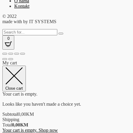
O nama
Kontakt
© 2022
made with
by IT SYSTEMS
0
My cart
Close cart
Your cart is empty.
Looks like you haven't made a choice yet.
Subtotal
0,00
KM
Shipping
Total
0,00
KM
Your cart is empty. Shop now