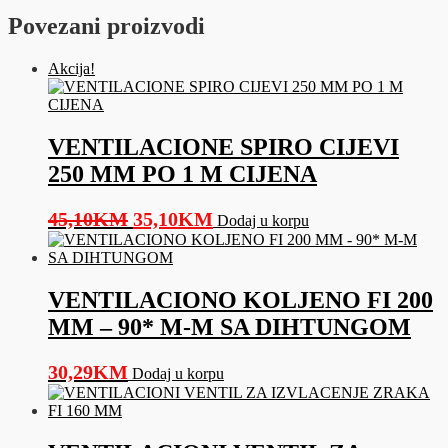
MM
Povezani proizvodi
-
M
količina
Akcija!
VENTILACIONE SPIRO CIJEVI
250 MM PO 1 M CIJENA
Original
Current
45,10
KM
35,10
KM
Dodaj u korpu
price
price
was:
is:
45,10KM.
35,10KM.
VENTILACIONO KOLJENO FI 200
MM – 90* M-M SA DIHTUNGOM
30,29
KM
Dodaj u korpu