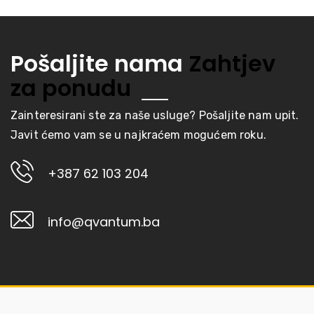
Pošaljite nama
Zahtjev
za ponudu
Zainteresirani ste za naše usluge? Pošaljite nam upit.
Javit ćemo vam se u najkraćem mogućem roku.
+387 62 103 204
info@qvantum.ba