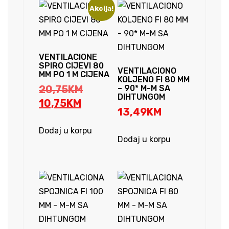
Akcija!
VENTILACIONE
SPIRO CIJEVI 80
VENTILACIONO
MM PO 1 M CIJENA
KOLJENO FI 80 MM
Original
20,75
KM
– 90* M-M SA
DIHTUNGOM
Current
price
10,75
KM
13,49
KM
price
was:
is:
20,75KM.
Dodaj u korpu
Dodaj u korpu
10,75KM.