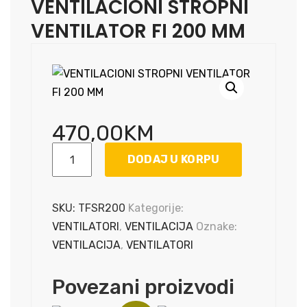
VENTILACIONI STROPNI
VENTILATOR FI 200 MM
470,00
KM
VENTILACIONI
DODAJ U KORPU
STROPNI
VENTILATOR
FI
SKU:
TFSR200
Kategorije:
200
VENTILATORI
,
VENTILACIJA
Oznake:
MM
VENTILACIJA
,
VENTILATORI
količina
Povezani proizvodi