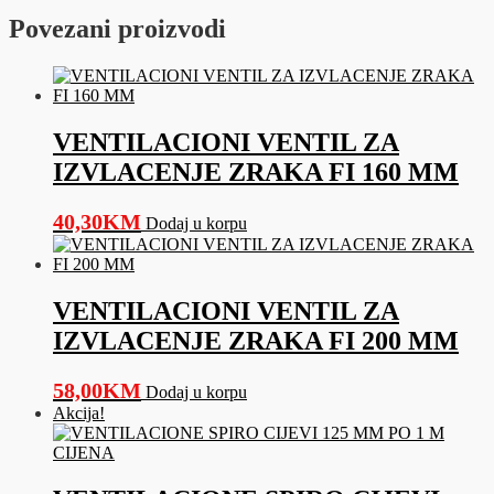
-
Povezani proizvodi
BIJELI
količina
VENTILACIONI VENTIL ZA
IZVLACENJE ZRAKA FI 160 MM
40,30
KM
Dodaj u korpu
VENTILACIONI VENTIL ZA
IZVLACENJE ZRAKA FI 200 MM
58,00
KM
Dodaj u korpu
Akcija!