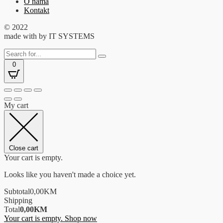
O nama
Kontakt
© 2022
made with
by IT SYSTEMS
0
My cart
Close cart
Your cart is empty.
Looks like you haven't made a choice yet.
Subtotal
0,00
KM
Shipping
Total
0,00
KM
Your cart is empty. Shop now