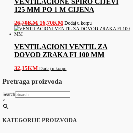
VENTILACIONE SPIRO CIJEVI
125 MM PO 1 M CIJENA
Original
Current
26,70
KM
16,70
KM
Dodaj u korpu
price
price
was:
is:
26,70KM.
16,70KM.
VENTILACIONI VENTIL ZA
DOVOD ZRAKA FI 100 MM
32,15
KM
Dodaj u korpu
Pretraga proizvoda
Search
×
KATEGORIJE PROIZVODA