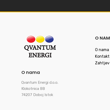
O NA
O nama
Kontakt
Zahtjev
O nama
Qvantum Energi d.o.o.
Klokotnica BB
74207 Doboj Istok