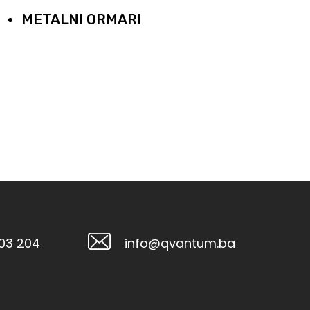
METALNI ORMARI
103 204
info@qvantum.ba