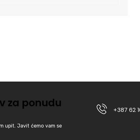
v za ponudu
+387 62 
am upit. Javit ćemo vam se