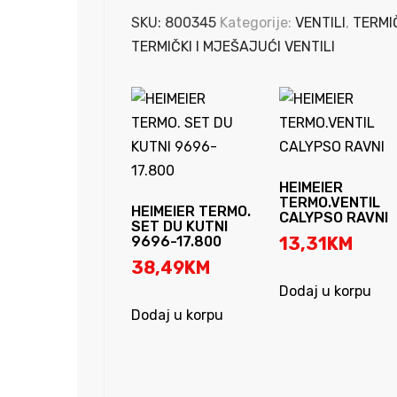
0-
SKU:
800345
Kategorije:
VENTILI
,
TERMIČ
6
TERMIČKI I MJEŠAJUĆI VENTILI
0-
120
°C
AK
količina
HEIMEIER
TERMO.VENTIL
HEIMEIER TERMO.
CALYPSO RAVNI
SET DU KUTNI
9696-17.800
13,31
KM
38,49
KM
Dodaj u korpu
Dodaj u korpu