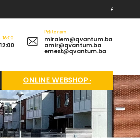
Pišite nam
- 16:00
miralem@qvantum.ba
 12:00
amir@qvantum.ba
ernest@qvantum.ba
ONLINE WEBSHOP