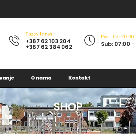
Pozovite nas
Pon - Pet: 07:00 
+387 62 103 204
Sub: 07:00 -
+387 62 384 062
vanje
O nama
Kontakt
SHOP