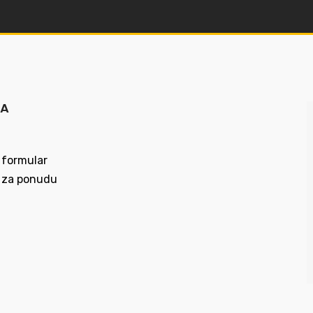
MA
 formular
 za ponudu