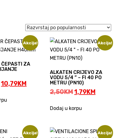
Akcija!
Akcija!
 ČEPASTI ZA
IJANJE
ALKATEN CRIJEVO ZA
VODU 5/4 ” – FI 40 PO
Original
Current
10,79
KM
METRU (PN10)
price
price
Original
Current
2,50
KM
1,79
KM
was:
is:
price
price
rpu
11,99KM.
10,79KM.
was:
is:
Dodaj u korpu
2,50KM.
1,79KM.
Akcija!
Akcija!