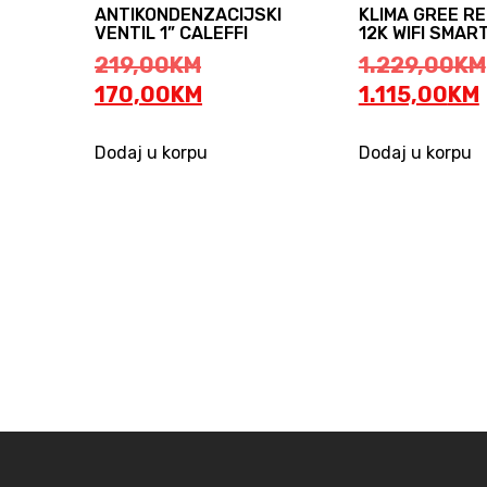
ANTIKONDENZACIJSKI
KLIMA GREE R
VENTIL 1” CALEFFI
12K WIFI SMAR
Original
219,00
KM
1.229,00
KM
price
Current
170,00
KM
1.115,00
KM
was:
price
219,00KM.
is:
i
Dodaj u korpu
Dodaj u korpu
170,00KM.