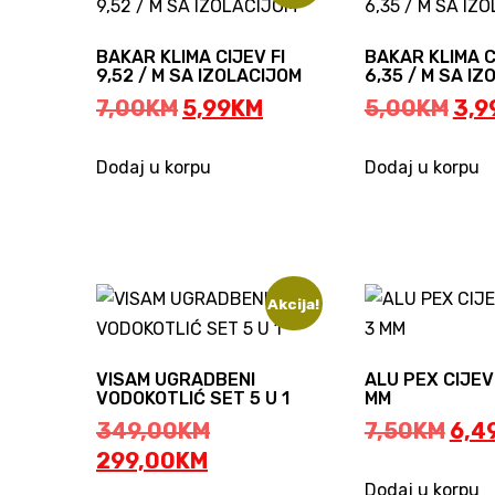
BAKAR KLIMA CIJEV FI
BAKAR KLIMA C
9,52 / M SA IZOLACIJOM
6,35 / M SA I
Original
Current
Ori
7,00
KM
5,99
KM
5,00
KM
3,9
price
price
pri
was:
is:
was
Dodaj u korpu
Dodaj u korpu
7,00KM.
5,99KM.
5,0
Akcija!
VISAM UGRADBENI
ALU PEX CIJEVI
VODOKOTLIĆ SET 5 U 1
MM
Original
Orig
349,00
KM
7,50
KM
6,4
Current
price
pric
299,00
KM
price
was:
was
Dodaj u korpu