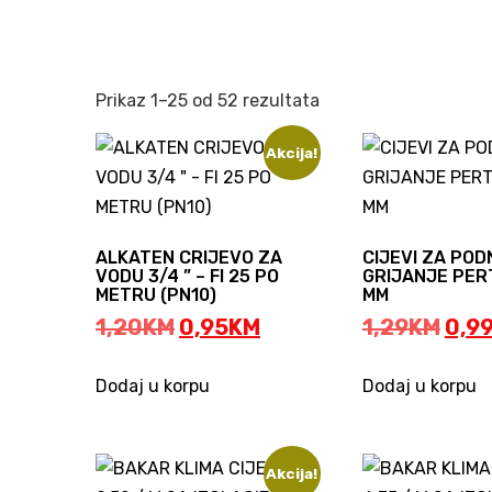
Sorted
Prikaz 1–25 od 52 rezultata
by
Akcija!
popularity
ALKATEN CRIJEVO ZA
CIJEVI ZA POD
VODU 3/4 ” – FI 25 PO
GRIJANJE PERT
METRU (PN10)
MM
Original
Current
Orig
1,20
KM
0,95
KM
1,29
KM
0,9
price
price
pric
was:
is:
was
Dodaj u korpu
Dodaj u korpu
1,20KM.
0,95KM.
1,29
Akcija!