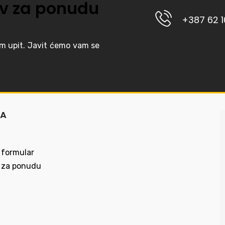
v za ponudu
+387 62 
am upit. Javit ćemo vam se
MA
 formular
 za ponudu