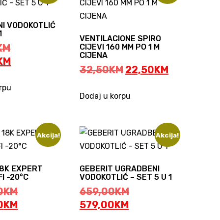
I VODOKOTLIĆ
1
VENTILACIONE SPIRO
Original
KM
CIJEVI 160 MM PO 1 M
CIJENA
price
Current
KM
Original
Current
32,50
KM
22,50
KM
was:
price
price
price
399,00KM.
is:
rpu
was:
is:
Dodaj u korpu
349,00KM.
32,50KM.
22,50KM.
Akcija!
Akcija!
18K EXPERT
GEBERIT UGRADBENI
I -20°C
VODOKOTLIĆ – SET 5 U 1
Original
Original
0
KM
659,00
KM
price
Current
Current
price
0
KM
579,00
KM
was:
price
price
was: