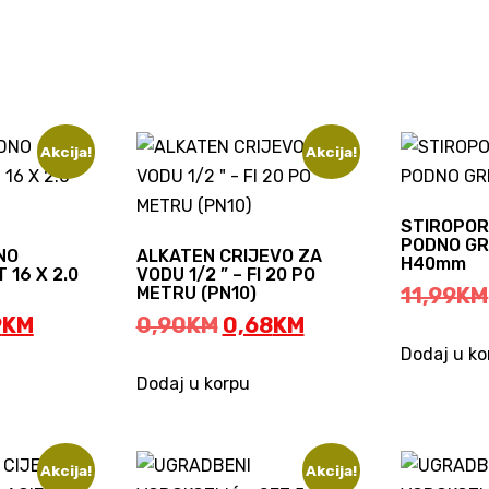
Akcija!
Akcija!
STIROPOR
PODNO GR
NO
ALKATEN CRIJEVO ZA
H40mm
 16 X 2.0
VODU 1/2 ” – FI 20 PO
METRU (PN10)
11,99
KM
inal
Current
Original
Current
9
KM
0,90
KM
0,68
KM
e
price
price
price
Dodaj u ko
:
is:
was:
is:
Dodaj u korpu
KM.
0,99KM.
0,90KM.
0,68KM.
Akcija!
Akcija!