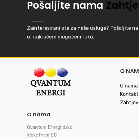
Pošaljite nama
Zahtje
Zainteresirani ste za naše usluge? Pošaljite n
u najkraćem mogućem roku.
O NA
O nama
Kontakt
Zahtjev
O nama
Qvantum Energi d.o.o.
Klokotnica BB