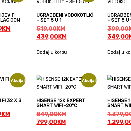
IJEV FI
UGRADBENI VODOKOTLIĆ
UGRADBEN
ZOLACIJOM
– SET 5 U 1
– SET 5 U 
ginal
Current
Original
9
KM
519,00
KM
399,00
ce
price
price
Current
439,00
KM
349,00
:
is:
was:
price
0KM.
3,99KM.
519,00KM.
is:
Dodaj u korpu
Dodaj u ko
439,00KM.
Akcija!
Akcija!
 FI 32 X 3
HISENSE 12K EXPERT
HISENSE 
SMART WIFI -20°C
SMART WIF
inal
Current
Original
9
KM
849,00
KM
1.379,0
e
price
Current
price
799,00
KM
1.299,0
:
is:
price
was: