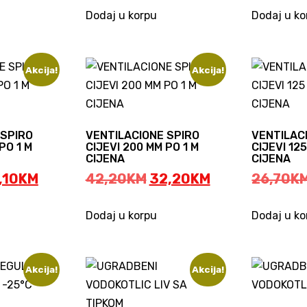
0KM.
6,49KM.
is:
849,00KM.
Dodaj u korpu
Dodaj u ko
799,00KM.
Akcija!
Akcija!
 SPIRO
VENTILACIONE SPIRO
VENTILAC
PO 1 M
CIJEVI 200 MM PO 1 M
CIJEVI 12
CIJENA
CIJENA
ginal
Current
Original
Current
,10
KM
42,20
KM
32,20
KM
26,70
K
ice
price
price
price
s:
is:
was:
is:
Dodaj u korpu
Dodaj u ko
,10KM.
35,10KM.
42,20KM.
32,20KM.
Akcija!
Akcija!