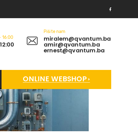
Pišite nam
- 16:00
miralem@qvantum.ba
 12:00
amir@qvantum.ba
ernest@qvantum.ba
ONLINE WEBSHOP