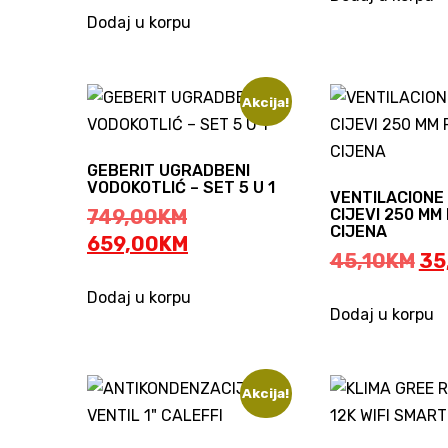
is:
349,00KM.
7,5
Dodaj u korpu
299,00KM.
Akcija!
GEBERIT UGRADBENI
VODOKOTLIĆ – SET 5 U 1
VENTILACIONE
Original
749,00
KM
CIJEVI 250 MM 
CIJENA
price
Current
659,00
KM
Ori
45,10
KM
35
was:
price
pr
749,00KM.
is:
Dodaj u korpu
wa
Dodaj u korpu
659,00KM.
45
Akcija!