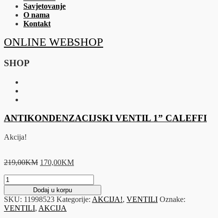
Savjetovanje
O nama
Kontakt
ONLINE WEBSHOP
SHOP
ANTIKONDENZACIJSKI VENTIL 1” CALEFFI
Akcija!
Original
Current
219,00
KM
170,00
KM
price
price
ANTIKONDENZACIJSKI
was:
is:
VENTIL
219,00KM.
170,00KM.
Dodaj u korpu
1"
SKU:
11998523
Kategorije:
AKCIJA!
,
VENTILI
Oznake:
CALEFFI
VENTILI
,
AKCIJA
količina