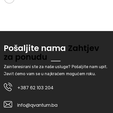
Pošaljite nama
Zahtjev
za ponudu
Zainteresirani ste za naše usluge? Pošaljite nam upit.
Javit ćemo vam se u najkraćem mogućem roku.
+387 62 103 204
info@qvantum.ba