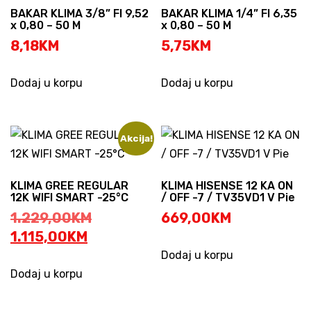
BAKAR KLIMA 3/8” FI 9,52
BAKAR KLIMA 1/4” FI 6,35
x 0,80 – 50 M
x 0,80 – 50 M
8,18
KM
5,75
KM
Dodaj u korpu
Dodaj u korpu
Akcija!
KLIMA GREE REGULAR
KLIMA HISENSE 12 KA ON
12K WIFI SMART -25°C
/ OFF -7 / TV35VD1 V Pie
Original
1.229,00
KM
669,00
KM
Current
price
1.115,00
KM
price
was:
Dodaj u korpu
is:
1.229,00KM.
Dodaj u korpu
1.115,00KM.