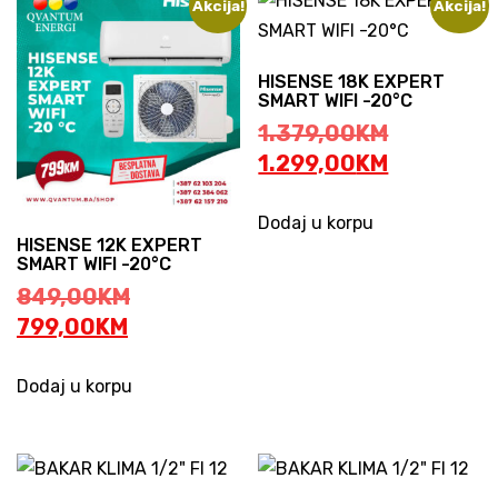
Akcija!
Akcija!
HISENSE 18K EXPERT
SMART WIFI -20°C
Original
1.379,00
KM
price
Current
1.299,00
KM
was:
price
1.379,00
is:
Dodaj u korpu
HISENSE 12K EXPERT
1.299,00
SMART WIFI -20°C
Original
849,00
KM
Current
price
799,00
KM
price
was:
is:
849,00KM.
Dodaj u korpu
799,00KM.