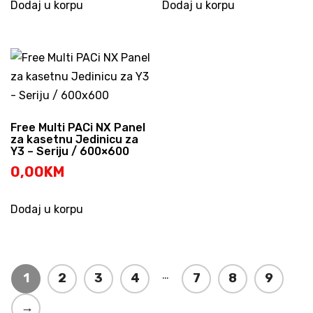
Dodaj u korpu
Dodaj u korpu
Free Multi PACi NX Panel
za kasetnu Jedinicu za
Y3 – Seriju / 600×600
0,00
KM
Dodaj u korpu
…
1
2
3
4
7
8
9
→