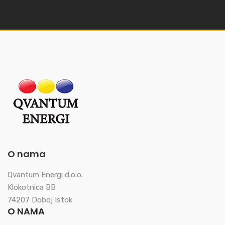
O nama
Qvantum Energi d.o.o.
Klokotnica BB
74207 Doboj Istok
O NAMA