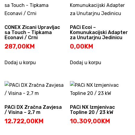
CONEX Zicani Upravljac
PACi Ecoi –
sa Touch – Tipkama
Komunukacijski Adapter
Econavi / Crni
za Unutarjnu Jedinicu
287,00
KM
0,00
KM
Dodaj u korpu
Dodaj u korpu
PACi DX Zračna Zavjesa
PACi NX Izmjenivac
/ Visina – 2,7 m
Topline 20 / 23 kW
12.722,00
KM
10.309,00
KM