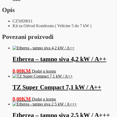
5
do
Opis
7
kW
CZ50DRS1
)
Kit za Odvod Kondezata ( Velicine 5 do 7 kW )
količina
Povezani proizvodi
Etherea – tamno siva 4,2 kW / A++
0,00
KM
Dodaj u korpu
TZ Super Compact 7,1 kW / A++
0,00
KM
Dodaj u korpu
Etherea – tamno siva 2,5 kW / A+++