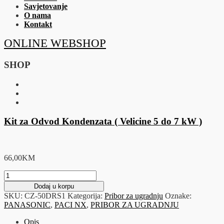
Savjetovanje
O nama
Kontakt
ONLINE WEBSHOP
SHOP
Kit za Odvod Kondenzata ( Velicine 5 do 7 kW )
66,00
KM
Kit
za
Dodaj u korpu
Odvod
SKU:
CZ-50DRS1
Kategorija:
Pribor za ugradnju
Oznake:
Kondenzata
PANASONIC
,
PACI NX
,
PRIBOR ZA UGRADNJU
(
Velicine
Opis