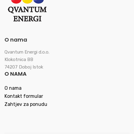
O nama
Qvantum Energi d.o.o.
Klokotnica BB
74207 Doboj Istok
O NAMA
O nama
Kontakt formular
Zahtjev za ponudu