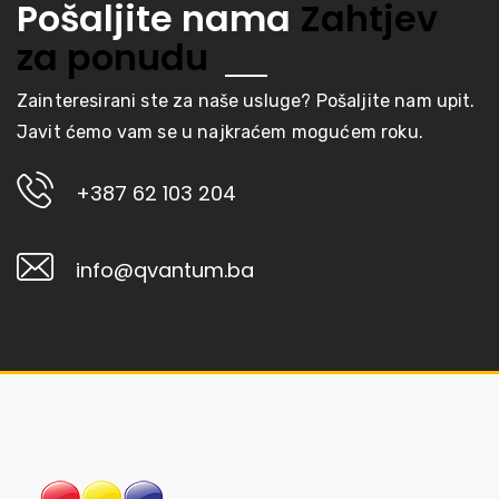
Pošaljite nama
Zahtjev
za ponudu
Zainteresirani ste za naše usluge? Pošaljite nam upit.
Javit ćemo vam se u najkraćem mogućem roku.
+387 62 103 204
info@qvantum.ba