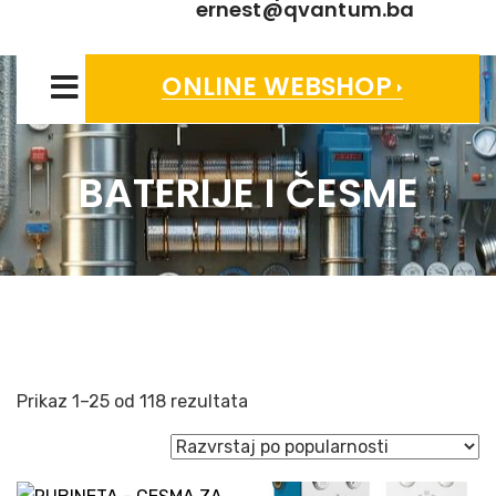
ernest@qvantum.ba
ONLINE WEBSHOP
BATERIJE I ČESME
Sorted
Prikaz 1–25 od 118 rezultata
by
popularity