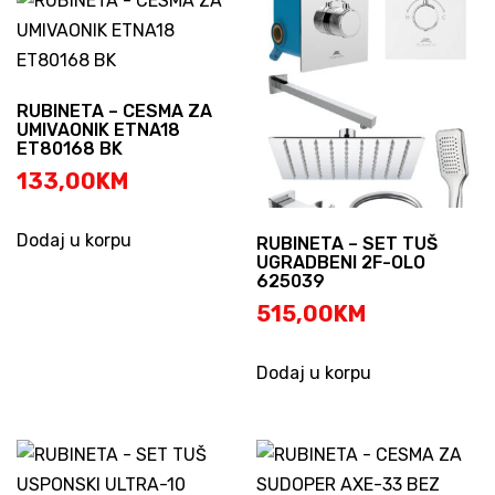
RUBINETA – CESMA ZA
UMIVAONIK ETNA18
ET80168 BK
133,00
KM
Dodaj u korpu
RUBINETA – SET TUŠ
UGRADBENI 2F-OLO
625039
515,00
KM
Dodaj u korpu