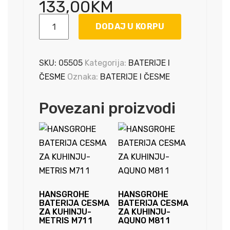
133,00
KM
RUBINETA
DODAJ U KORPU
-
CESMA
ZA
SKU:
05505
Kategorija:
BATERIJE I
UMIVAONIK
ČESME
Oznaka:
BATERIJE I ČESME
ETNA
18
Povezani proizvodi
WT
ET80178
količina
HANSGROHE
HANSGROHE
BATERIJA CESMA
BATERIJA CESMA
ZA KUHINJU-
ZA KUHINJU-
METRIS M71 1
AQUNO M81 1