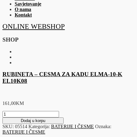
Savjetovanje
O nama
Kontakt
ONLINE WEBSHOP
SHOP
RUBINETA – CESMA ZA KADU ELMA-10-K
EL10K08
161,00
KM
RUBINETA
-
Dodaj u korpu
CESMA
SKU:
05514
Kategorija:
BATERIJE I ČESME
Oznaka:
ZA
BATERIJE I ČESME
KADU