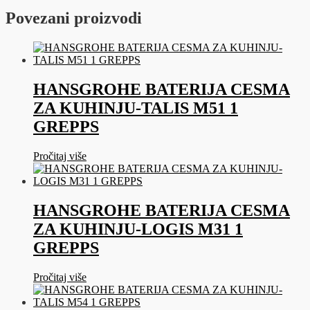
ELMA-
Povezani proizvodi
10-
K
EL10K08
količina
HANSGROHE BATERIJA CESMA
ZA KUHINJU-TALIS M51 1
GREPPS
Pročitaj više
HANSGROHE BATERIJA CESMA
ZA KUHINJU-LOGIS M31 1
GREPPS
Pročitaj više