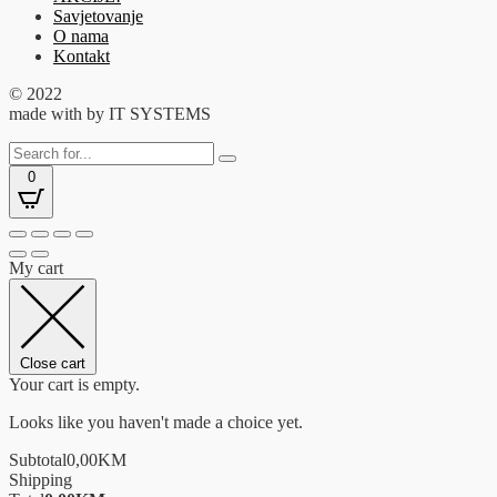
Savjetovanje
O nama
Kontakt
© 2022
made with
by IT SYSTEMS
0
My cart
Close cart
Your cart is empty.
Looks like you haven't made a choice yet.
Subtotal
0,00
KM
Shipping