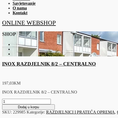
Savjetovanje
O nama
Kontakt
ONLINE WEBSHOP
SHOP
INOX RAZDJELNIK 8/2 – CENTRALNO
197,03
KM
INOX RAZDJELNIK 8/2 – CENTRALNO
INOX
RAZDJELNIK
Dodaj u korpu
8/2
SKU:
229985
Kategorije:
RAZDJELNICI I PRATEĆA OPREMA
,
-