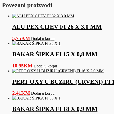
CENTRALNO
Povezani proizvodi
količina
ALU PEX CIJEV FI 26 X 3.0 MM
5,75
KM
Dodaj u korpu
BAKAR ŠIPKA FI 15 X 0,8 MM
10,95
KM
Dodaj u korpu
PERT OXY U BUZIRU (CRVENI) FI 1
2,41
KM
Dodaj u korpu
BAKAR ŠIPKA FI 18 X 0,9 MM