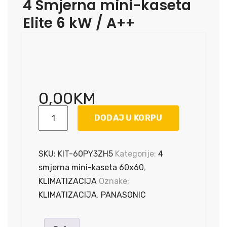
4 Smjerna mini-kaseta
Elite 6 kW / A++
0,00
KM
4
DODAJ U KORPU
Smjerna
mini-
kaseta
SKU:
KIT-60PY3ZH5
Kategorije:
4
Elite
smjerna mini-kaseta 60x60
,
6
KLIMATIZACIJA
Oznake:
kW
KLIMATIZACIJA
,
PANASONIC
/
A++