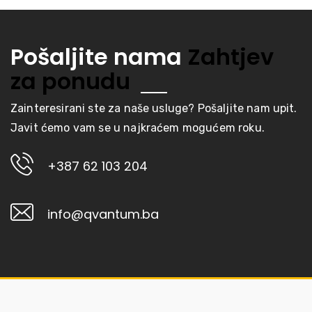
Pošaljite nama
Zahtjev
za ponudu
Zainteresirani ste za naše usluge? Pošaljite nam upit.
Javit ćemo vam se u najkraćem mogućem roku.
+387 62 103 204
info@qvantum.ba