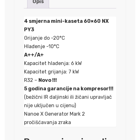
Opis
količina
4 smjerna mini-kaseta 60×60
NX
PY3
Grijanje do -20°C
Hlađenje -10°C
A++/A+
Kapacitet hlađenja: 6 kW
Kapacitet grijanja: 7 kW
R32 –
Novo !!!
5 godina garancije na kompresor!!!
(bežični IR daljinski ili žičani upravljač
nije uključen u cijenu)
Nanoe X Generator Mark 2
pročišćavanja zraka