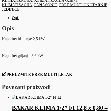
KLIMATIZACIJA
,
KLIMATIZACIJA
Oznake:
Smjerna
KLIMATIZACIJA
,
PANASONIC
,
FREE MULTI UNUTARNJE
mini-
JEDINICE
kaseta
60x60
Opis
2.5
kW
Opis
količina
Kapacitet hlađenja: 2,5 kW
Kapacitet grijanja: 3,6 kW
🗹 PREUZMITE FREE MULTI LETAK
Povezani proizvodi
BAKAR KLIMA 1/2” FI 12,8 x 0,80 –