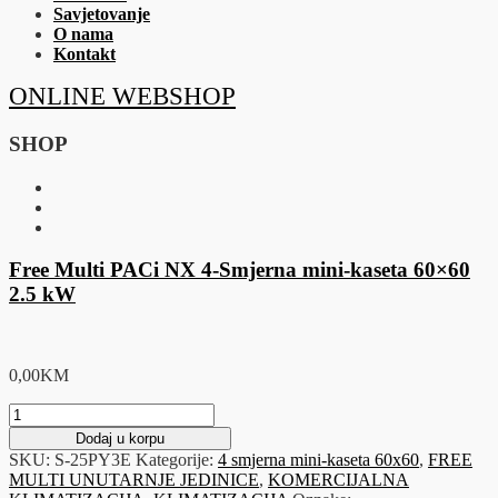
Savjetovanje
O nama
Kontakt
ONLINE WEBSHOP
SHOP
Free Multi PACi NX 4-Smjerna mini-kaseta 60×60
2.5 kW
0,00
KM
Free
Multi
Dodaj u korpu
PACi
SKU:
S-25PY3E
Kategorije:
4 smjerna mini-kaseta 60x60
,
FREE
NX
MULTI UNUTARNJE JEDINICE
,
KOMERCIJALNA
4-