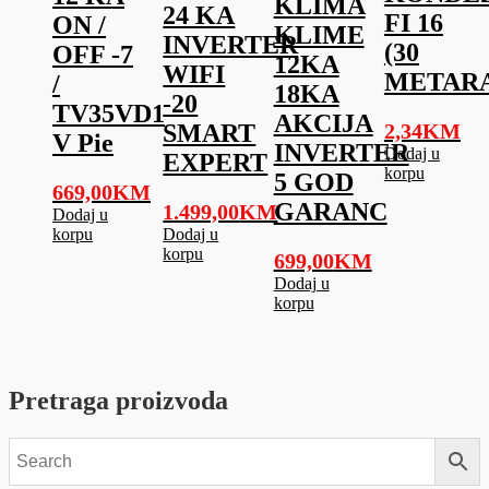
KLIMA
24 KA
FI 16
ON /
KLIME
INVERTER
(30
OFF -7
12KA
WIFI
METARA
/
18KA
-20
TV35VD1
AKCIJA
2,34
KM
SMART
V Pie
INVERTER
Dodaj u
EXPERT
korpu
5 GOD
669,00
KM
GARANC
1.499,00
KM
Dodaj u
korpu
Dodaj u
korpu
699,00
KM
Dodaj u
korpu
Pretraga proizvoda