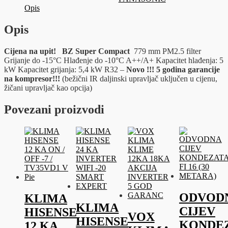
količina
Opis
Opis
Cijena na upit!
BZ Super Compact
779 mm PM2.5 filter
Grijanje do -15°C Hlađenje do -10°C A++/A+ Kapacitet hlađenja: 5
kW Kapacitet grijanja: 5,4 kW R32 –
Novo !!!
5 godina garancije
na kompresor!!!
(bežični IR daljinski upravljač uključen u cijenu,
žičani upravljač kao opcija)
Povezani proizvodi
ODVOD
KLIMA
KLIMA
CIJEV
HISENSE
VOX
HISENSE
KONDE
12 KA