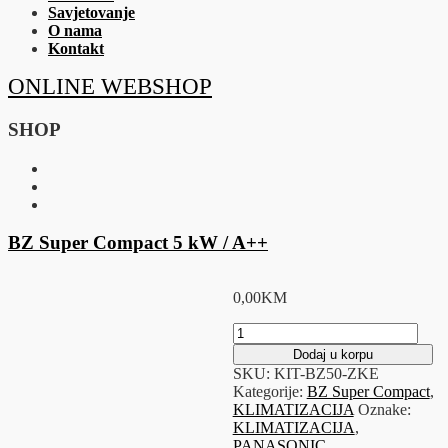
Savjetovanje
O nama
Kontakt
ONLINE WEBSHOP
SHOP
BZ Super Compact 5 kW / A++
0,00
KM
BZ
Super
Dodaj u korpu
Compact
SKU:
KIT-BZ50-ZKE
5
Kategorije:
BZ Super Compact
,
kW
KLIMATIZACIJA
Oznake:
/
KLIMATIZACIJA
,
A++
PANASONIC