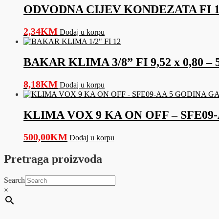
ODVODNA CIJEV KONDEZATA FI 1
2,34
KM
Dodaj u korpu
BAKAR KLIMA 3/8” FI 9,52 x 0,80 – 
8,18
KM
Dodaj u korpu
KLIMA VOX 9 KA ON OFF – SFE09
500,00
KM
Dodaj u korpu
Pretraga proizvoda
Search
×