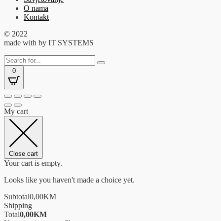
O nama
Kontakt
© 2022
made with
by IT SYSTEMS
0
My cart
Close cart
Your cart is empty.
Looks like you haven't made a choice yet.
Subtotal
0,00
KM
Shipping
Total
0,00
KM