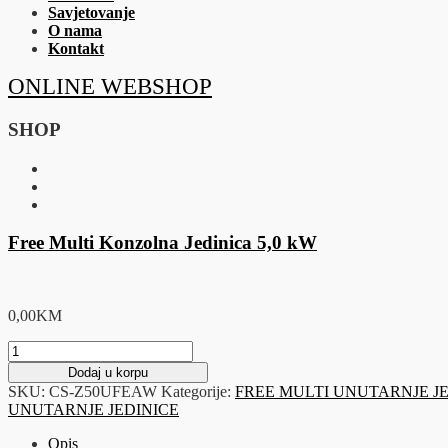
Savjetovanje
O nama
Kontakt
ONLINE WEBSHOP
SHOP
Free Multi Konzolna Jedinica 5,0 kW
0,00
KM
Free
Multi
Dodaj u korpu
Konzolna
SKU:
CS-Z50UFEAW
Kategorije:
FREE MULTI UNUTARNJE J
Jedinica
UNUTARNJE JEDINICE
5,0
kW
Opis